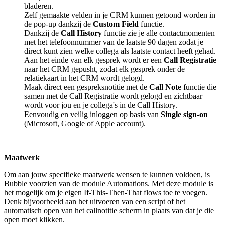
bladeren.
Zelf gemaakte velden in je CRM kunnen getoond worden in
de pop-up dankzij de
Custom Field
functie.
Dankzij de
Call History
functie zie je alle contactmomenten
met het telefoonnummer van de laatste 90 dagen zodat je
direct kunt zien welke collega als laatste contact heeft gehad.
Aan het einde van elk gesprek wordt er een
Call Registratie
naar het CRM gepusht, zodat elk gesprek onder de
relatiekaart in het CRM wordt gelogd.
Maak direct een gespreksnotitie met de
Call Note
functie die
samen met de Call Registratie wordt gelogd en zichtbaar
wordt voor jou en je collega's in de Call History.
Eenvoudig en veilig inloggen op basis van
Single sign-on
(Microsoft, Google of Apple account).
Maatwerk
Om aan jouw specifieke maatwerk wensen te kunnen voldoen, is
Bubble voorzien van de module Automations. Met deze module is
het mogelijk om je eigen If-This-Then-That flows toe te voegen.
Denk bijvoorbeeld aan het uitvoeren van een script of het
automatisch open van het callnotitie scherm in plaats van dat je die
open moet klikken.