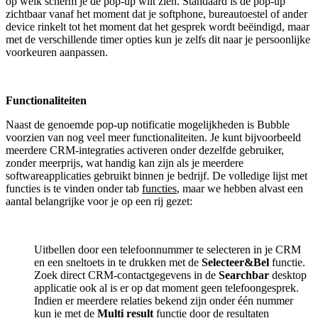
op welk scherm je de pop-up wilt zien. Standaard is de pop-up
zichtbaar vanaf het moment dat je softphone, bureautoestel of ander
device rinkelt tot het moment dat het gesprek wordt beëindigd, maar
met de verschillende timer opties kun je zelfs dit naar je persoonlijke
voorkeuren aanpassen.
Functionaliteiten
Naast de genoemde pop-up notificatie mogelijkheden is Bubble
voorzien van nog veel meer functionaliteiten. Je kunt bijvoorbeeld
meerdere CRM-integraties activeren onder dezelfde gebruiker,
zonder meerprijs, wat handig kan zijn als je meerdere
softwareapplicaties gebruikt binnen je bedrijf. De volledige lijst met
functies is te vinden onder tab
functies
, maar we hebben alvast een
aantal belangrijke voor je op een rij gezet:
Uitbellen door een telefoonnummer te selecteren in je CRM
en een sneltoets in te drukken met de
Selecteer&Bel
functie.
Zoek direct CRM-contactgegevens in de
Searchbar
desktop
applicatie ook al is er op dat moment geen telefoongesprek.
Indien er meerdere relaties bekend zijn onder één nummer
kun je met de
Multi result
functie door de resultaten