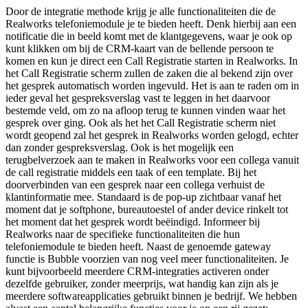
Door de integratie methode krijg je alle functionaliteiten die de
Realworks telefoniemodule je te bieden heeft. Denk hierbij aan een
notificatie die in beeld komt met de klantgegevens, waar je ook op
kunt klikken om bij de CRM-kaart van de bellende persoon te
komen en kun je direct een Call Registratie starten in Realworks. In
het Call Registratie scherm zullen de zaken die al bekend zijn over
het gesprek automatisch worden ingevuld. Het is aan te raden om in
ieder geval het gespreksverslag vast te leggen in het daarvoor
bestemde veld, om zo na afloop terug te kunnen vinden waar het
gesprek over ging. Ook als het het Call Registratie scherm niet
wordt geopend zal het gesprek in Realworks worden gelogd, echter
dan zonder gespreksverslag. Ook is het mogelijk een
terugbelverzoek aan te maken in Realworks voor een collega vanuit
de call registratie middels een taak of een template. Bij het
doorverbinden van een gesprek naar een collega verhuist de
klantinformatie mee. Standaard is de pop-up zichtbaar vanaf het
moment dat je softphone, bureautoestel of ander device rinkelt tot
het moment dat het gesprek wordt beëindigd. Informeer bij
Realworks naar de specifieke functionaliteiten die hun
telefoniemodule te bieden heeft. Naast de genoemde gateway
functie is Bubble voorzien van nog veel meer functionaliteiten. Je
kunt bijvoorbeeld meerdere CRM-integraties activeren onder
dezelfde gebruiker, zonder meerprijs, wat handig kan zijn als je
meerdere softwareapplicaties gebruikt binnen je bedrijf. We hebben