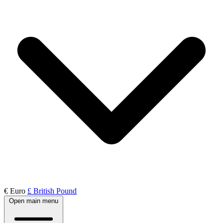
€ Euro
£ British Pound
Open main menu