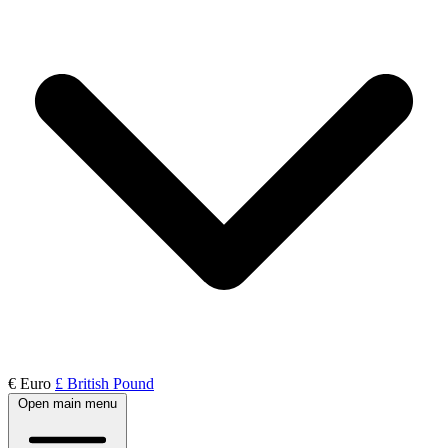
€ Euro
£ British Pound
Open main menu