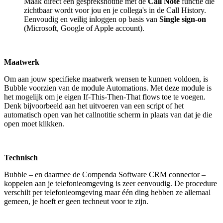
Maak direct een gespreksnotitie met de
Call Note
functie die
zichtbaar wordt voor jou en je collega's in de Call History.
Eenvoudig en veilig inloggen op basis van
Single sign-on
(Microsoft, Google of Apple account).
Maatwerk
Om aan jouw specifieke maatwerk wensen te kunnen voldoen, is
Bubble voorzien van de module Automations. Met deze module is
het mogelijk om je eigen If-This-Then-That flows toe te voegen.
Denk bijvoorbeeld aan het uitvoeren van een script of het
automatisch open van het callnotitie scherm in plaats van dat je die
open moet klikken.
Technisch
Bubble – en daarmee de Compenda Software CRM connector –
koppelen aan je telefonieomgeving is zeer eenvoudig. De procedure
verschilt per telefonieomgeving maar één ding hebben ze allemaal
gemeen, je hoeft er geen techneut voor te zijn.