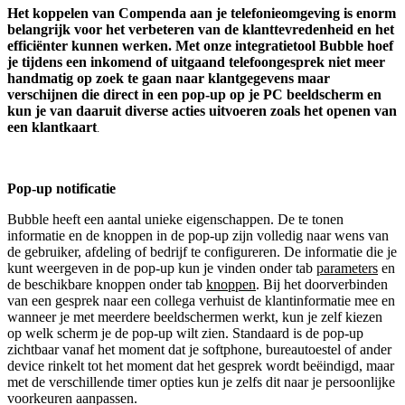
Het koppelen van Compenda aan je telefonieomgeving is enorm
belangrijk voor het verbeteren van de klanttevredenheid en het
efficiënter kunnen werken. Met onze integratietool Bubble hoef
je tijdens een inkomend of uitgaand telefoongesprek niet meer
handmatig op zoek te gaan naar klantgegevens maar
verschijnen die direct in een pop-up op je PC beeldscherm en
kun je van daaruit diverse acties uitvoeren zoals het openen van
een klantkaart
.
Pop-up notificatie
Bubble heeft een aantal unieke eigenschappen. De te tonen
informatie en de knoppen in de pop-up zijn volledig naar wens van
de gebruiker, afdeling of bedrijf te configureren. De informatie die je
kunt weergeven in de pop-up kun je vinden onder tab
parameters
en
de beschikbare knoppen onder tab
knoppen
. Bij het doorverbinden
van een gesprek naar een collega verhuist de klantinformatie mee en
wanneer je met meerdere beeldschermen werkt, kun je zelf kiezen
op welk scherm je de pop-up wilt zien. Standaard is de pop-up
zichtbaar vanaf het moment dat je softphone, bureautoestel of ander
device rinkelt tot het moment dat het gesprek wordt beëindigd, maar
met de verschillende timer opties kun je zelfs dit naar je persoonlijke
voorkeuren aanpassen.