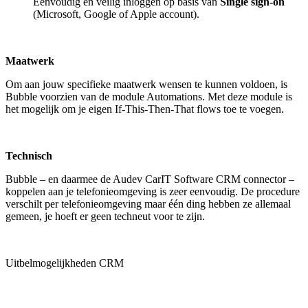
Eenvoudig en veilig inloggen op basis van
Single sign-on
(Microsoft, Google of Apple account).
Maatwerk
Om aan jouw specifieke maatwerk wensen te kunnen voldoen, is
Bubble voorzien van de module Automations. Met deze module is
het mogelijk om je eigen If-This-Then-That flows toe te voegen.
Technisch
Bubble – en daarmee de Audev CarIT Software CRM connector –
koppelen aan je telefonieomgeving is zeer eenvoudig. De procedure
verschilt per telefonieomgeving maar één ding hebben ze allemaal
gemeen, je hoeft er geen techneut voor te zijn.
Uitbelmogelijkheden CRM