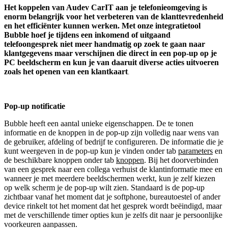
Het koppelen van Audev CarIT aan je telefonieomgeving is
enorm belangrijk voor het verbeteren van de klanttevredenheid
en het efficiënter kunnen werken. Met onze integratietool
Bubble hoef je tijdens een inkomend of uitgaand
telefoongesprek niet meer handmatig op zoek te gaan naar
klantgegevens maar verschijnen die direct in een pop-up op je
PC beeldscherm en kun je van daaruit diverse acties uitvoeren
zoals het openen van een klantkaart
.
Pop-up notificatie
Bubble heeft een aantal unieke eigenschappen. De te tonen
informatie en de knoppen in de pop-up zijn volledig naar wens van
de gebruiker, afdeling of bedrijf te configureren. De informatie die je
kunt weergeven in de pop-up kun je vinden onder tab
parameters
en
de beschikbare knoppen onder tab
knoppen
. Bij het doorverbinden
van een gesprek naar een collega verhuist de klantinformatie mee en
wanneer je met meerdere beeldschermen werkt, kun je zelf kiezen
op welk scherm je de pop-up wilt zien. Standaard is de pop-up
zichtbaar vanaf het moment dat je softphone, bureautoestel of ander
device rinkelt tot het moment dat het gesprek wordt beëindigd, maar
met de verschillende timer opties kun je zelfs dit naar je persoonlijke
voorkeuren aanpassen.