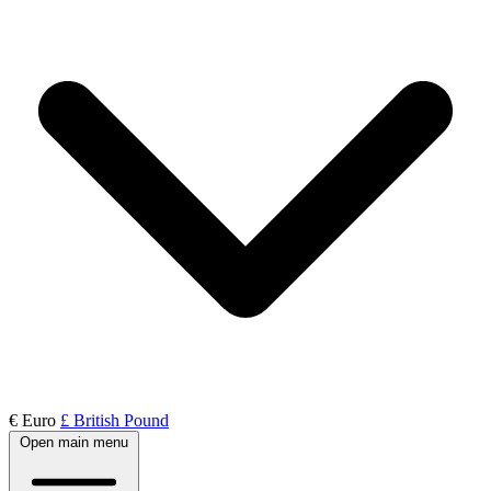
€ Euro
£ British Pound
Open main menu