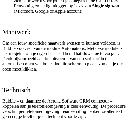
zichtbaar wordt voor jou en je collega's in de Call History.
Eenvoudig en veilig inloggen op basis van
Single sign-on
(Microsoft, Google of Apple account).
Maatwerk
Om aan jouw specifieke maatwerk wensen te kunnen voldoen, is
Bubble voorzien van de module Automations. Met deze module is
het mogelijk om je eigen If-This-Then-That flows toe te voegen.
Denk bijvoorbeeld aan het uitvoeren van een script of het
automatisch open van het callnotitie scherm in plaats van dat je die
open moet klikken.
Technisch
Bubble – en daarmee de Aerona Software CRM connector –
koppelen aan je telefonieomgeving is zeer eenvoudig. De procedure
verschilt per telefonieomgeving maar één ding hebben ze allemaal
gemeen, je hoeft er geen techneut voor te zijn.