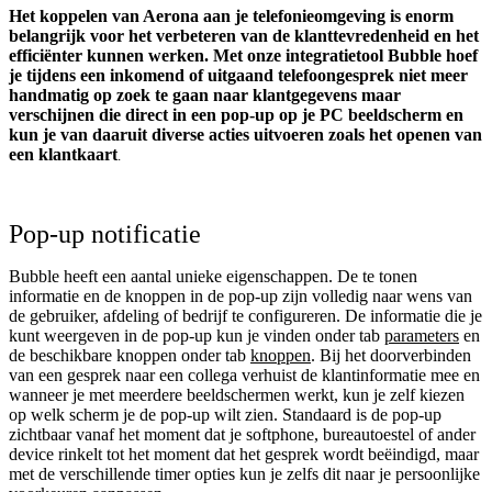
Het koppelen van Aerona aan je telefonieomgeving is enorm
belangrijk voor het verbeteren van de klanttevredenheid en het
efficiënter kunnen werken. Met onze integratietool Bubble hoef
je tijdens een inkomend of uitgaand telefoongesprek niet meer
handmatig op zoek te gaan naar klantgegevens maar
verschijnen die direct in een pop-up op je PC beeldscherm en
kun je van daaruit diverse acties uitvoeren zoals het openen van
een klantkaart
.
Pop-up notificatie
Bubble heeft een aantal unieke eigenschappen. De te tonen
informatie en de knoppen in de pop-up zijn volledig naar wens van
de gebruiker, afdeling of bedrijf te configureren. De informatie die je
kunt weergeven in de pop-up kun je vinden onder tab
parameters
en
de beschikbare knoppen onder tab
knoppen
. Bij het doorverbinden
van een gesprek naar een collega verhuist de klantinformatie mee en
wanneer je met meerdere beeldschermen werkt, kun je zelf kiezen
op welk scherm je de pop-up wilt zien. Standaard is de pop-up
zichtbaar vanaf het moment dat je softphone, bureautoestel of ander
device rinkelt tot het moment dat het gesprek wordt beëindigd, maar
met de verschillende timer opties kun je zelfs dit naar je persoonlijke